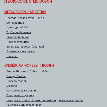
СТЕКЛОХОЛСТ. СТЕКЛООБОИ
МЕТАЛЛОПРОКАТ. СЕТКИ
Металлическая сетка. Карты
Сетка рабица
Арматура А500С
Труба профильная
Уголок стальной
Полоса стальная
Балка двутавровая (двутавр)
Проволока вязальная
Швеллер
КРЕПЁЖ. САМОРЕЗЫ. ГВОЗДИ
Болты. Шпильки. Гайки. Шайбы
Гвозди. Скобы
Дюбель-гвоздь
Дюбеля
Саморезы для кровли
Саморезы по дереву
Саморезы с напрессованной шайбой для металла (клопы)
Саморезы универсальные