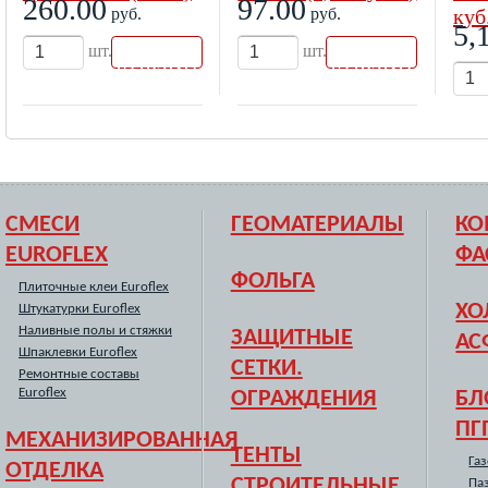
260.00
97.00
руб.
руб.
куб
5,
В
В
шт.
шт.
КОРЗИН
КОРЗИН
У
У
СМЕСИ
ГЕОМАТЕРИАЛЫ
КО
EUROFLEX
ФА
ФОЛЬГА
Плиточные клеи Euroflex
ХО
Штукатурки Euroflex
Наливные полы и стяжки
ЗАЩИТНЫЕ
АС
Шпаклевки Euroflex
СЕТКИ.
Ремонтные составы
Euroflex
ОГРАЖДЕНИЯ
БЛ
ПГ
МЕХАНИЗИРОВАННАЯ
ТЕНТЫ
Га
ОТДЕЛКА
СТРОИТЕЛЬНЫЕ
Па