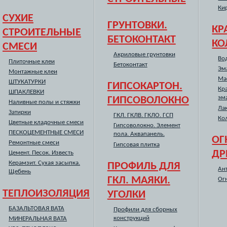
Ки
СУХИЕ
ГРУНТОВКИ.
КР
СТРОИТЕЛЬНЫЕ
БЕТОКОНТАКТ
КО
СМЕСИ
Акриловые грунтовки
Во
Плиточные клеи
Бетоконтакт
Эм
Монтажные клеи
Ма
ШТУКАТУРКИ
ГИПСОКАРТОН.
Кра
ШПАКЛЕВКИ
эм
ГИПСОВОЛОКНО
Наливные полы и стяжки
Ла
Затирки
ГКЛ. ГКЛВ. ГКЛО. ГСП
Ко
Цветные кладочные смеси
Гипсоволокно. Элемент
ПЕСКОЦЕМЕНТНЫЕ СМЕСИ
пола. Аквапанель.
ОГ
Ремонтные смеси
Гипсовая плитка
ДР
Цемент. Песок. Известь
Керамзит. Сухая засыпка.
ПРОФИЛЬ ДЛЯ
Ан
Щебень
ГКЛ. МАЯКИ.
Ог
ТЕПЛОИЗОЛЯЦИЯ
УГОЛКИ
БАЗАЛЬТОВАЯ ВАТА
Профили для сборных
конструкций
МИНЕРАЛЬНАЯ ВАТА