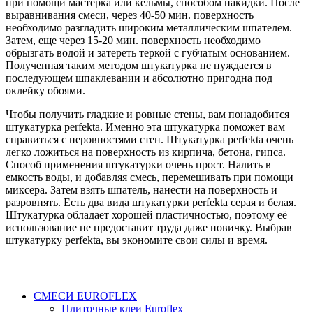
при помощи мастерка или кельмы, способом накидки. После
выравнивания смеси, через 40-50 мин. поверхность
необходимо разгладить широким металлическим шпателем.
Затем, еще через 15-20 мин. поверхность необходимо
обрызгать водой и затереть теркой с губчатым основанием.
Полученная таким методом штукатурка не нуждается в
последующем шпаклевании и абсолютно пригодна под
оклейку обоями.
Чтобы получить гладкие и ровные стены, вам понадобится
штукатурка perfekta. Именно эта штукатурка поможет вам
справиться с неровностями стен. Штукатурка perfekta очень
легко ложиться на поверхность из кирпича, бетона, гипса.
Способ применения штукатурки очень прост. Налить в
емкость воды, и добавляя смесь, перемешивать при помощи
миксера. Затем взять шпатель, нанести на поверхность и
разровнять. Есть два вида штукатурки perfekta серая и белая.
Штукатурка обладает хорошей пластичностью, поэтому её
использование не предоставит труда даже новичку. Выбрав
штукатурку perfekta, вы экономите свои силы и время.
СМЕСИ EUROFLEX
Плиточные клеи Euroflex