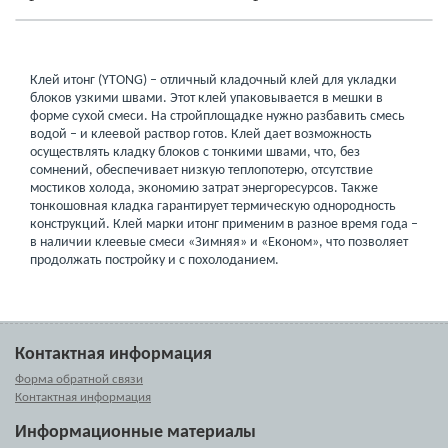
Клей итонг (YTONG) – отличный кладочный клей для укладки
блоков узкими швами. Этот клей упаковывается в мешки в
форме сухой смеси. На стройплощадке нужно разбавить смесь
водой – и клеевой раствор готов. Клей дает возможность
осуществлять кладку блоков с тонкими швами, что, без
сомнений, обеспечивает низкую теплопотерю, отсутствие
мостиков холода, экономию затрат энергоресурсов. Также
тонкошовная кладка гарантирует термическую однородность
конструкций. Клей марки итонг применим в разное время года –
в наличии клеевые смеси «Зимняя» и «Економ», что позволяет
продолжать постройку и с похолоданием.
Контактная информация
Форма обратной связи
Контактная информация
Информационные материалы