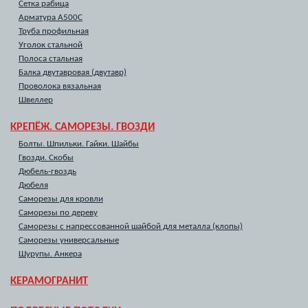
Сетка рабица
Арматура А500С
Труба профильная
Уголок стальной
Полоса стальная
Балка двутавровая (двутавр)
Проволока вязальная
Швеллер
КРЕПЁЖ. САМОРЕЗЫ. ГВОЗДИ
Болты. Шпильки. Гайки. Шайбы
Гвозди. Скобы
Дюбель-гвоздь
Дюбеля
Саморезы для кровли
Саморезы по дереву
Саморезы с напрессованной шайбой для металла (клопы)
Саморезы универсальные
Шурупы. Анкера
КЕРАМОГРАНИТ