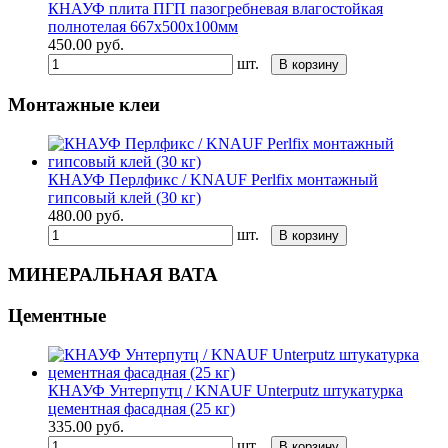
КНАУФ плита ПГП пазогребневая влагостойкая
полнотелая 667х500х100мм
450.00
руб.
шт.
В корзину
Монтажные клеи
КНАУФ Перлфикс / KNAUF Perlfix монтажный
гипсовый клей (30 кг)
480.00
руб.
шт.
В корзину
МИНЕРАЛЬНАЯ ВАТА
Цементные
КНАУФ Унтерпутц / KNAUF Unterputz штукатурка
цементная фасадная (25 кг)
335.00
руб.
шт.
В корзину