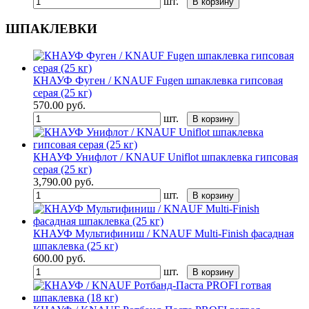
шт.
В корзину
ШПАКЛЕВКИ
КНАУФ Фуген / KNAUF Fugen шпаклевка гипсовая
серая (25 кг)
570.00
руб.
шт.
В корзину
КНАУФ Унифлот / KNAUF Uniflot шпаклевка гипсовая
серая (25 кг)
3,790.00
руб.
шт.
В корзину
КНАУФ Мультифиниш / KNAUF Multi-Finish фасадная
шпаклевка (25 кг)
600.00
руб.
шт.
В корзину