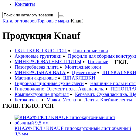
Контакты
Каталог товаров
Торговые марки
Knauf
Продукция Knauf
ГКЛ. ГКЛВ. ГКЛО. ГСП
Плиточные клеи
Акриловые грунтовки
Профили для сборных конструк
МИНЕРАЛОВАТНЫЕ ПЛИТЫ
Гипсовые
ГКЛ.
Пазогребневая плита
Монтажные клеи
МИНЕРАЛЬНАЯ ВАТА
Цементные
ШТУКАТУРК
Мастики акриловые
ШПАКЛЕВКИ
Гидроизоляционные сухие смеси
Наливные полы и ст
Гипсоволокно. Элемент пола. Аквапанель.
ПЕНОПЛА
Комплектующие профиля
Керамзит. Сухая засыпка. Щ
Бетоконтакт
Маяки. Уголки
Ленты. Клейкие ленты
ГКЛВ. ГКЛО. ГСП
КНАУФ ГКЛ / KNAUF гипсокартонный лист обычный
9,5 мм