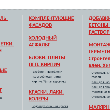
АЛЫ
КОМПЛЕКТУЮЩИЕ
ДОБАВКИ
ФАСАДОВ
БЕТОНЫ
РАСТВО
ХОЛОДНЫЙ
ЕТКИ.
АСФАЛЬТ
МОНТАЖ
Я
ГЕРМЕТИ
БЛОКИ. ПЛИТЫ
Строите
ПГП. КИРПИЧ
клеи. Хи
НЫЕ
Газобетон. Пеноблоки
Строительны
Пазогребневая плита
гвозди
Кирпич. Тёплая керамика
Клеи для на
Клеи для обо
Т
КРАСКИ. ЛАКИ.
Монтажная п
Строительна
ки
КОЛЕРЫ
Водоэмульсионная краска
МАЛЯРНЫ