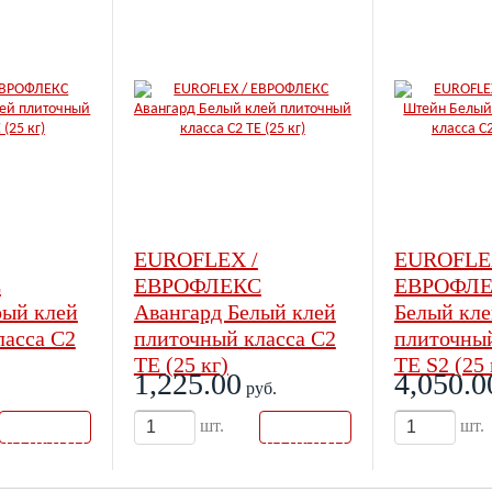
EUROFLEX /
EUROFLE
С
ЕВРОФЛЕКС
ЕВРОФЛЕ
рый клей
Авангард Белый клей
Белый кле
ласса С2
плиточный класса С2
плиточный
ТЕ (25 кг)
ТЕ S2 (25 
1,225.00
4,050.0
руб.
В
В
шт.
шт
КОРЗИН
КОРЗИН
У
У