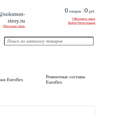
0
0
товаров
руб.
@solomon-
Оформить заказ
stroy.ru
Войти
Регистрация
Обратная связь
Ремонтные составы
ки Euroflex
Euroflex