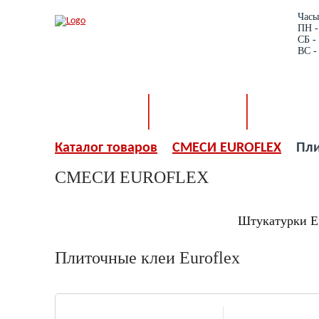
Часы
ПН -
СБ - 
ВС -
КАТАЛОГ
О МАГАЗИНЕ
КАК ЗАКАЗ
Каталог товаров
СМЕСИ EUROFLEX
Пли
СМЕСИ EUROFLEX
Плиточные клеи
Штукатурки Eu
Euroflex
Плиточные клеи Euroflex