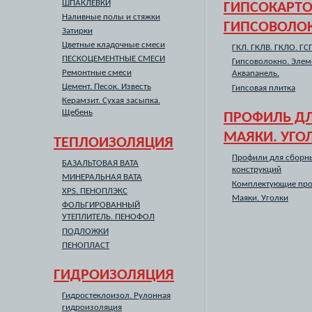
ШПАКЛЕВКИ
ГИПСОКАРТО
Наливные полы и стяжки
ГИПСОВОЛО
Затирки
Цветные кладочные смеси
ГКЛ. ГКЛВ. ГКЛО. ГС
ПЕСКОЦЕМЕНТНЫЕ СМЕСИ
Гипсоволокно. Элем
Ремонтные смеси
Аквапанель.
Цемент. Песок. Известь
Гипсовая плитка
Керамзит. Сухая засыпка.
Щебень
ПРОФИЛЬ ДЛ
МАЯКИ. УГО
ТЕПЛОИЗОЛЯЦИЯ
Профили для сборн
БАЗАЛЬТОВАЯ ВАТА
конструкций
МИНЕРАЛЬНАЯ ВАТА
Комплектующие пр
XPS. ПЕНОПЛЭКС
Маяки. Уголки
ФОЛЬГИРОВАННЫЙ
УТЕПЛИТЕЛЬ. ПЕНОФОЛ
ПОДЛОЖКИ
ПЕНОПЛАСТ
ГИДРОИЗОЛЯЦИЯ
Гидростеклоизол. Рулонная
гидроизоляция