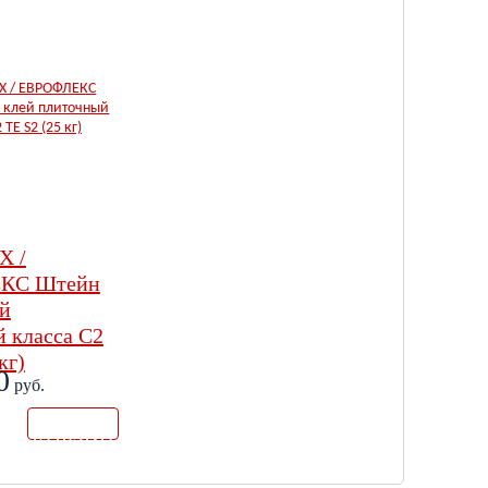
X /
КС Штейн
й
 класса С2
кг)
0
руб.
В
.
КОРЗИН
У