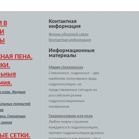
Контактная
 В
информация
 И
Форма обратной связи
РЫ
Контактная информация
Информационные
материалы
НАЯ ПЕНА.
КИ.
Марки стеклоизола
льные
Стеклоизол, гидроизол – два
наиболее популярных вида
мия.
гидроизоляции, из
представленных сегодня на
е клеи. Жидкие
российском рынке
гидроизоляционных
польных покрытий
материалов.
ев
ена. Герметики
Гидроизоляция для пола
Любое новое строение
я химия
нуждается в гидроизоляции,
причем гидроизоляция должна
Е СЕТКИ.
устраиваться как внутри, так и