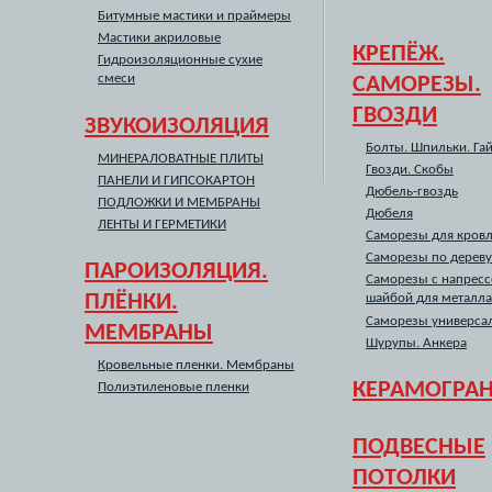
Битумные мастики и праймеры
Мастики акриловые
КРЕПЁЖ.
Гидроизоляционные сухие
смеси
САМОРЕЗЫ.
ГВОЗДИ
ЗВУКОИЗОЛЯЦИЯ
Болты. Шпильки. Га
МИНЕРАЛОВАТНЫЕ ПЛИТЫ
Гвозди. Скобы
ПАНЕЛИ И ГИПСОКАРТОН
Дюбель-гвоздь
ПОДЛОЖКИ И МЕМБРАНЫ
Дюбеля
ЛЕНТЫ И ГЕРМЕТИКИ
Саморезы для кров
Саморезы по дереву
ПАРОИЗОЛЯЦИЯ.
Саморезы с напрес
ПЛЁНКИ.
шайбой для металла
Саморезы универса
МЕМБРАНЫ
Шурупы. Анкера
Кровельные пленки. Мембраны
КЕРАМОГРА
Полиэтиленовые пленки
ПОДВЕСНЫЕ
ПОТОЛКИ