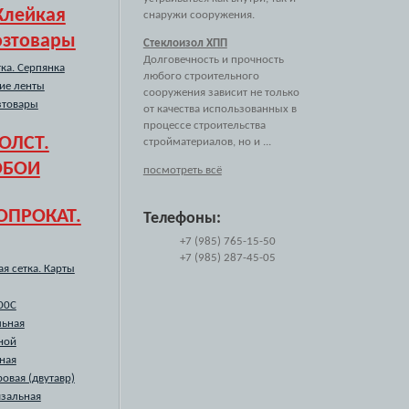
Клейкая
снаружи сооружения.
озтовары
Стеклоизол ХПП
Долговечность и прочность
ка. Серпянка
любого строительного
ие ленты
сооружения зависит не только
зтовары
от качества использованных в
процессе строительства
ОЛСТ.
стройматериалов, но и ...
ОБОИ
посмотреть всё
ОПРОКАТ.
Телефоны:
+7 (985) 765-15-50
+7 (985) 287-45-05
я сетка. Карты
00С
льная
ной
ная
ровая (двутавр)
язальная