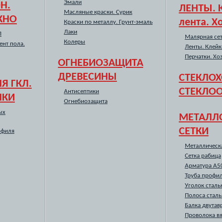
Эмали
Н.
ЛЕНТЫ. 
Масляные краски. Сурик
КНО
лента. Х
Краски по металлу. Грунт-эмаль
Лаки
П
Малярная сет
Колеры
ент пола.
Ленты. Клейк
Перчатки. Хо
ОГНЕБИОЗАЩИТА
ДРЕВЕСИНЫ
СТЕКЛОХ
Я ГКЛ.
СТЕКЛО
Антисептики
ЛКИ
Огнебиозащита
ых
МЕТАЛЛ
СЕТКИ
офиля
Металлическа
Сетка рабица
Арматура А5
Труба профи
Уголок сталь
Полоса сталь
Балка двутав
Проволока в