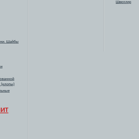
Швеллер
йки. Шайбы
ли
сованной
 (клопы)
льные
НИТ