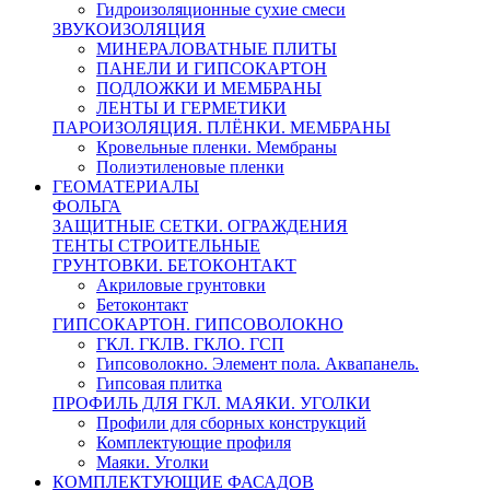
Гидроизоляционные сухие смеси
ЗВУКОИЗОЛЯЦИЯ
МИНЕРАЛОВАТНЫЕ ПЛИТЫ
ПАНЕЛИ И ГИПСОКАРТОН
ПОДЛОЖКИ И МЕМБРАНЫ
ЛЕНТЫ И ГЕРМЕТИКИ
ПАРОИЗОЛЯЦИЯ. ПЛЁНКИ. МЕМБРАНЫ
Кровельные пленки. Мембраны
Полиэтиленовые пленки
ГЕОМАТЕРИАЛЫ
ФОЛЬГА
ЗАЩИТНЫЕ СЕТКИ. ОГРАЖДЕНИЯ
ТЕНТЫ СТРОИТЕЛЬНЫЕ
ГРУНТОВКИ. БЕТОКОНТАКТ
Акриловые грунтовки
Бетоконтакт
ГИПСОКАРТОН. ГИПСОВОЛОКНО
ГКЛ. ГКЛВ. ГКЛО. ГСП
Гипсоволокно. Элемент пола. Аквапанель.
Гипсовая плитка
ПРОФИЛЬ ДЛЯ ГКЛ. МАЯКИ. УГОЛКИ
Профили для сборных конструкций
Комплектующие профиля
Маяки. Уголки
КОМПЛЕКТУЮЩИЕ ФАСАДОВ