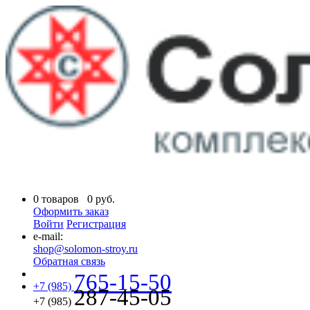
0
товаров
0
руб.
Оформить заказ
Войти
Регистрация
e-mail:
shop@solomon-stroy.ru
Обратная связь
765-15-50
+7 (985)
287-45-05
+7 (985)